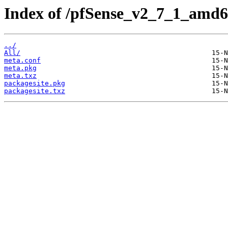
Index of /pfSense_v2_7_1_amd6
../
All/
meta.conf
meta.pkg
meta.txz
packagesite.pkg
packagesite.txz