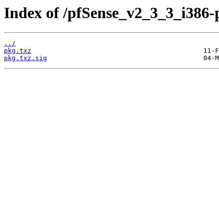
Index of /pfSense_v2_3_3_i386-
../
pkg.txz
pkg.txz.sig