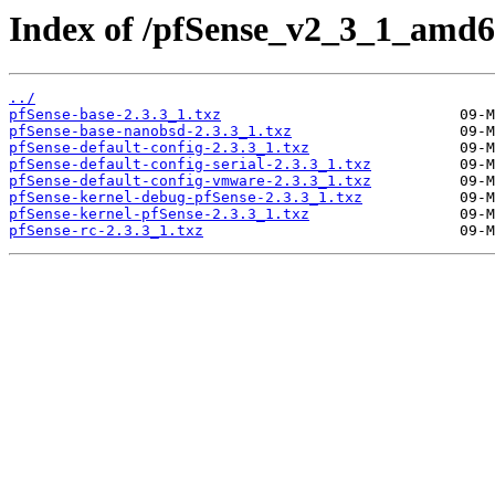
Index of /pfSense_v2_3_1_amd64
../
pfSense-base-2.3.3_1.txz
pfSense-base-nanobsd-2.3.3_1.txz
pfSense-default-config-2.3.3_1.txz
pfSense-default-config-serial-2.3.3_1.txz
pfSense-default-config-vmware-2.3.3_1.txz
pfSense-kernel-debug-pfSense-2.3.3_1.txz
pfSense-kernel-pfSense-2.3.3_1.txz
pfSense-rc-2.3.3_1.txz